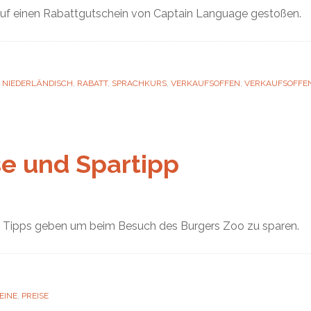
auf einen Rabattgutschein von Captain Language gestoßen.
,
NIEDERLÄNDISCH
,
RABATT
,
SPRACHKURS
,
VERKAUFSOFFEN
,
VERKAUFSOFFE
se und Spartipp
lte Tipps geben um beim Besuch des Burgers Zoo zu sparen.
EINE
,
PREISE