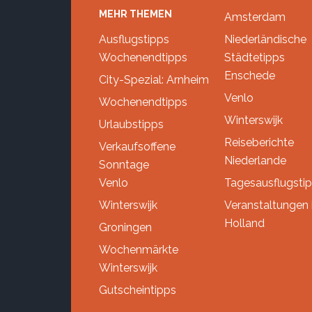
Footer
MEHR THEMEN
Amsterdam
Ausflugstipps
Niederländische
Wochenendtipps
Städtetipps
Enschede
City-Spezial: Arnheim
Venlo
Wochenendtipps
Winterswijk
Urlaubstipps
Reiseberichte
Verkaufsoffene
Niederlande
Sonntage
Venlo
Tagesausflugsti
Winterswijk
Veranstaltungen 
Holland
Groningen
Wochenmärkte
Winterswijk
Gutscheintipps