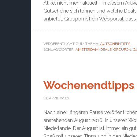
Atikel nicht mehr aktuell! In diesem Arti
Gutscheine sich lohnen und welche Dea
anbietet. Groupon ist ein Webportal, dass
VERÖFFENTLICHT ZUM THEMA:
GUTSCHEINTIPPS
SCHLAGWÖRTER:
AMSTERDAM
,
DEALS
,
GROUPON
,
G
Wochenendtipps 
18. APRIL 2020
Nach einer längeren Pause veröffentliche
anstehenden August 2016. In unseren Woc
Niederlande. Der August ist immer ein gut
Spaß mit unseren Tipps und in den Nieder