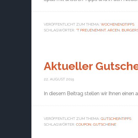
VERÖFFENTLICHT ZUM THEMA:
WOCHENENDTIPPS
SCHLAGWÖRTER:
'T PREUENEMINT
,
ARCEN
,
BURGER
Aktueller Gutsche
22. AUGUST 2015
In diesem Beitrag stellen wir Ihnen einen 
VERÖFFENTLICHT ZUM THEMA:
GUTSCHEINTIPPS
SCHLAGWÖRTER:
COUPON
,
GUTSCHEINE