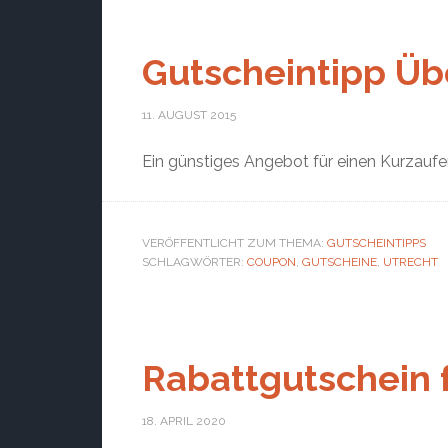
Gutscheintipp Üb
11. AUGUST 2015
Ein günstiges Angebot für einen Kurzaufe
VERÖFFENTLICHT ZUM THEMA:
GUTSCHEINTIPPS
SCHLAGWÖRTER:
COUPON
,
GUTSCHEINE
,
UTRECHT
Rabattgutschein f
18. APRIL 2020