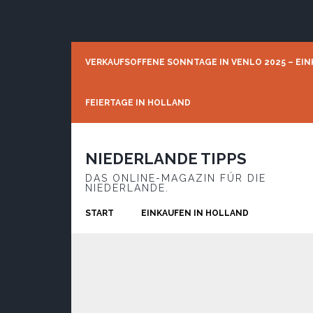
Skip
Skip
Skip
to
to
to
primary
main
footer
navigation
content
VERKAUFSOFFENE SONNTAGE IN VENLO 2025 – EIN
FEIERTAGE IN HOLLAND
NIEDERLANDE TIPPS
DAS ONLINE-MAGAZIN FÜR DIE
NIEDERLANDE.
START
EINKAUFEN IN HOLLAND