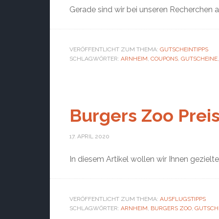
Gerade sind wir bei unseren Recherchen 
VERÖFFENTLICHT ZUM THEMA:
GUTSCHEINTIPPS
SCHLAGWÖRTER:
ARNHEIM
,
COUPONS
,
GUTSCHEINE
Burgers Zoo Prei
17. APRIL 2020
In diesem Artikel wollen wir Ihnen gezie
VERÖFFENTLICHT ZUM THEMA:
AUSFLUGSTIPPS
SCHLAGWÖRTER:
ARNHEIM
,
BURGERS ZOO
,
GUTSCH