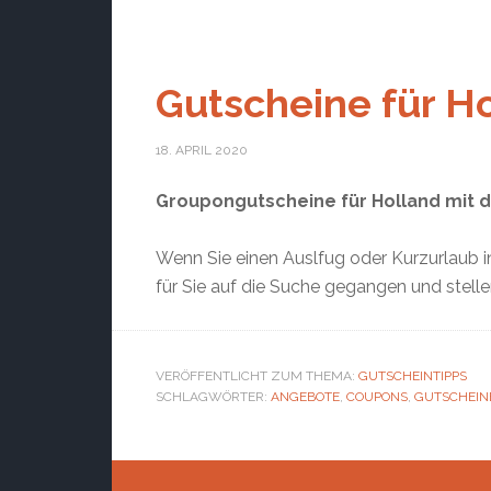
Gutscheine für H
18. APRIL 2020
Groupongutscheine für Holland mit d
Wenn Sie einen Auslfug oder Kurzurlaub in
für Sie auf die Suche gegangen und stellen
VERÖFFENTLICHT ZUM THEMA:
GUTSCHEINTIPPS
SCHLAGWÖRTER:
ANGEBOTE
,
COUPONS
,
GUTSCHEIN